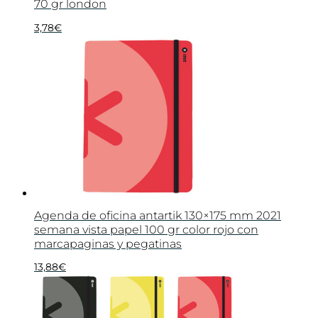
70 gr london
3,78
€
Agenda de oficina antartik 130×175 mm 2021
semana vista papel 100 gr color rojo con
marcapaginas y pegatinas
13,88
€