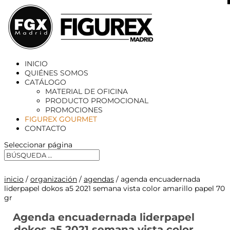
X
INICIO
QUIÉNES SOMOS
CATÁLOGO
MATERIAL DE OFICINA
PRODUCTO PROMOCIONAL
PROMOCIONES
FIGUREX GOURMET
CONTACTO
Seleccionar página
inicio
/
organización
/
agendas
/ agenda encuadernada
liderpapel dokos a5 2021 semana vista color amarillo papel 70
gr
Agenda encuadernada liderpapel
dokos a5 2021 semana vista color