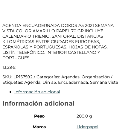
AGENDA ENCUADERNADA DOKOS A5 2021 SEMANA
VISTA COLOR AMARILLO PAPEL 70 GR.INCLUYE
CALENDARIO TRIENIO, SANTORAL, DISTANCIAS
KILOMÉTRICAS ENTRE CIUDADES EUROPEAS,
ESPAÑOLAS Y PORTUGUESAS. HOJAS DE NOTAS.
LISTÍN TELEFÓNICO. INTERIOR CASTELLANO Y
PORTUGUÉS.
13,29
€
SKU:
LP157592
Categorías:
Agendas
,
Organización
Etiquetas:
Agenda
,
Din a5
,
Encuadernada
,
Semana vista
Información adicional
Información adicional
Peso
200,0 g
Marca
Liderpapel