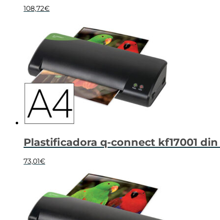
108,72
€
Plastificadora q-connect kf17001 din
73,01
€