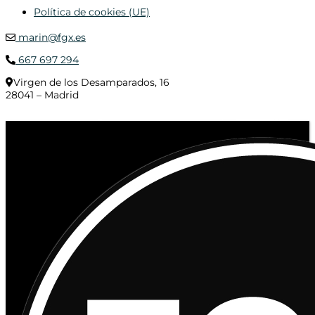
Política de cookies (UE)
marin@fgx.es
667 697 294
Virgen de los Desamparados, 16
28041 – Madrid
© 2020 Distribuciones Figurex Madrid, S.L. - Desarrollado por
TheFatFinger