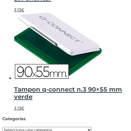
3,13
€
Tampon q-connect n.3 90×55 mm
verde
3,13
€
Categorías