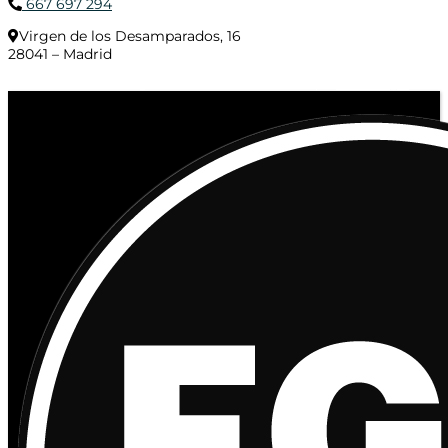
667 697 294
Virgen de los Desamparados, 16
28041 – Madrid
© 2020 Distribuciones Figurex Madrid, S.L. - Desarrollado por
TheFatFinger