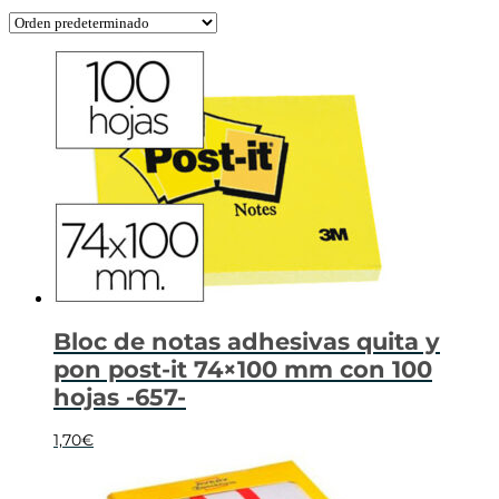
Bloc de notas adhesivas quita y
pon post-it 74×100 mm con 100
hojas -657-
1,70
€