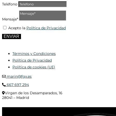
Teléfono
Mensaje*
Acepto la
Política de Privacidad
ENVIAR
Términos y Condiciones
Política de Privacidad
Política de cookies (UE)
marin@fgx.es
667 697 294
Virgen de los Desamparados, 16
28041 – Madrid
© 2020 Distribuciones Figurex Madrid, S.L. - Desarrollado por
TheFatFinger