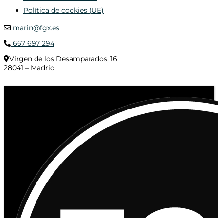
Política de cookies (UE)
marin@fgx.es
667 697 294
Virgen de los Desamparados, 16
28041 – Madrid
© 2020 Distribuciones Figurex Madrid, S.L. - Desarrollado por
TheFatFinger