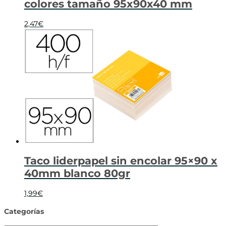
colores tamaño 95x90x40 mm
2,47
€
Taco liderpapel sin encolar 95×90 x
40mm blanco 80gr
1,99
€
Categorías