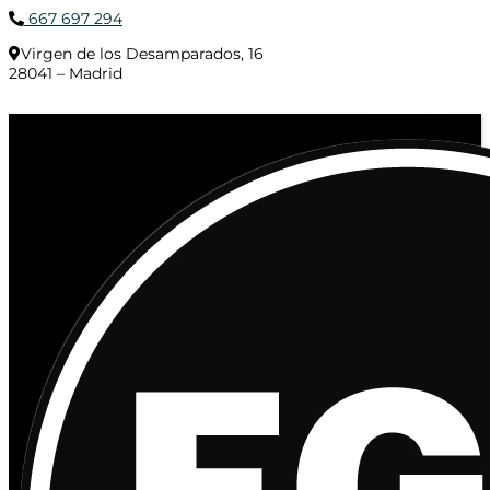
667 697 294
Virgen de los Desamparados, 16
28041 – Madrid
© 2020 Distribuciones Figurex Madrid, S.L. - Desarrollado por
TheFatFinger