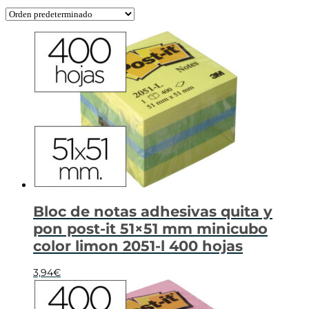
Bloc de notas adhesivas quita y
pon post-it 51×51 mm minicubo
color limon 2051-l 400 hojas
3,94
€