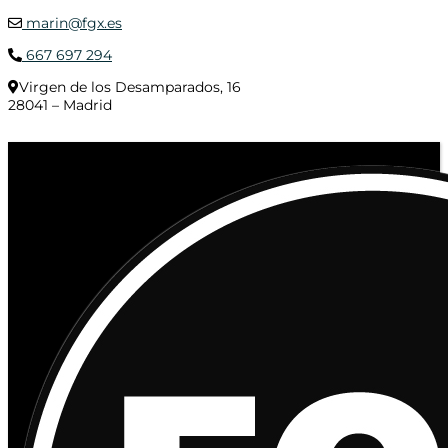
marin@fgx.es
667 697 294
Virgen de los Desamparados, 16
28041 – Madrid
© 2020 Distribuciones Figurex Madrid, S.L. - Desarrollado por
TheFatFinger