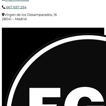
667 697 294
Virgen de los Desamparados, 16
28041 – Madrid
© 2020 Distribuciones Figurex Madrid, S.L. - Desarrollado por
TheFatFinger