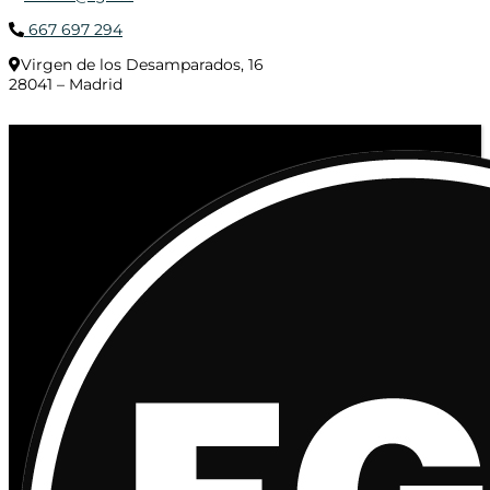
667 697 294
Virgen de los Desamparados, 16
28041 – Madrid
© 2020 Distribuciones Figurex Madrid, S.L. - Desarrollado por
TheFatFinger