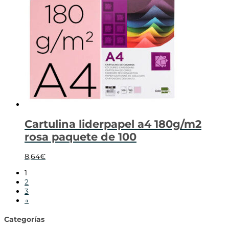
Cartulina liderpapel a4 180g/m2
rosa paquete de 100
8,64
€
1
2
3
→
Categorías