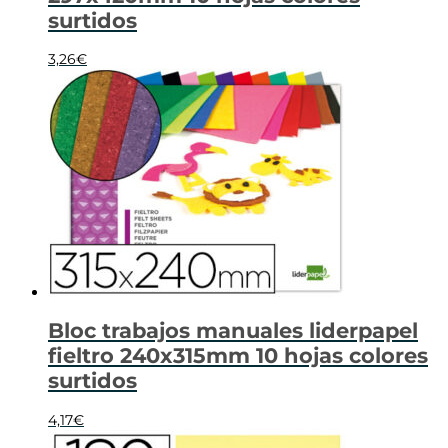
surtidos
3,26
€
Bloc trabajos manuales liderpapel
fieltro 240x315mm 10 hojas colores
surtidos
4,17
€