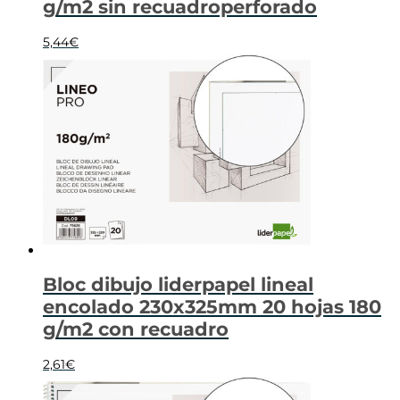
g/m2 sin recuadroperforado
5,44
€
Bloc dibujo liderpapel lineal
encolado 230x325mm 20 hojas 180
g/m2 con recuadro
2,61
€