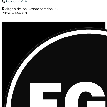
667 697 294
Virgen de los Desamparados, 16
28041 – Madrid
© 2020 Distribuciones Figurex Madrid, S.L. - Desarrollado por
TheFatFinger