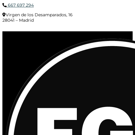
667 697 294
Virgen de los Desamparados, 16
28041 – Madrid
© 2020 Distribuciones Figurex Madrid, S.L. - Desarrollado por
TheFatFinger