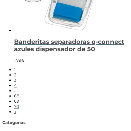
Banderitas separadoras q-connect
azules dispensador de 50
1,79
€
1
2
3
4
…
68
69
70
→
Categorías