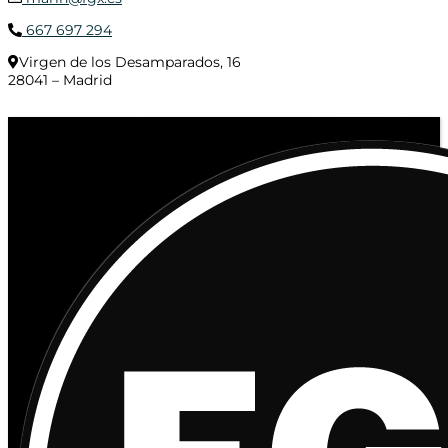
667 697 294
Virgen de los Desamparados, 16
28041 – Madrid
© 2020 Distribuciones Figurex Madrid, S.L. - Desarrollado por
TheFatFinger